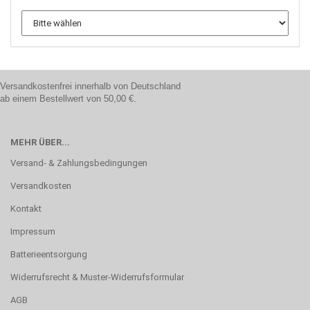
Versandkostenfrei innerhalb von Deutschland
ab einem Bestellwert von 50,00 €.
MEHR ÜBER...
Versand- & Zahlungsbedingungen
Versandkosten
Kontakt
Impressum
Batterieentsorgung
Widerrufsrecht & Muster-Widerrufsformular
AGB