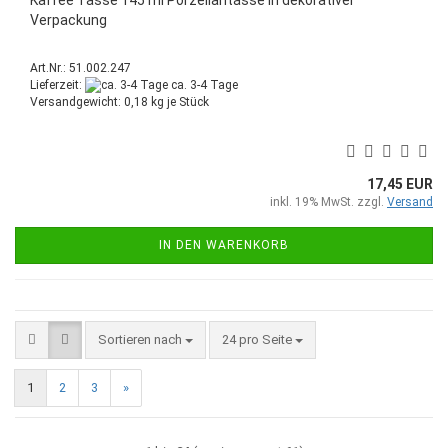
Kaffee Tasse 145 ml Porzellantasse in dekorativer
Verpackung
Art.Nr.: 51.002.247
Lieferzeit:
ca. 3-4 Tage
Versandgewicht:
0,18
kg je Stück
17,45 EUR
inkl. 19% MwSt. zzgl.
Versand
IN DEN WARENKORB
Sortieren nach
pro Seite
Sortieren nach
24 pro Seite
1
2
3
»