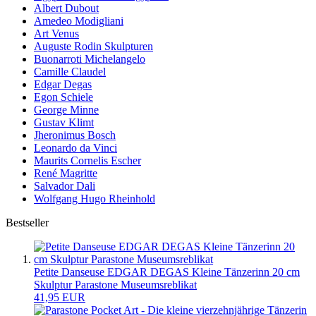
Albert Dubout
Amedeo Modigliani
Art Venus
Auguste Rodin Skulpturen
Buonarroti Michelangelo
Camille Claudel
Edgar Degas
Egon Schiele
George Minne
Gustav Klimt
Jheronimus Bosch
Leonardo da Vinci
Maurits Cornelis Escher
René Magritte
Salvador Dali
Wolfgang Hugo Rheinhold
Bestseller
Petite Danseuse EDGAR DEGAS Kleine Tänzerinn 20 cm
Skulptur Parastone Museumsreblikat
41,95 EUR