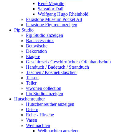
René Magritte
Salvador Dali
Wolfgang Hugo Rheinhold
Parastone Museum Pocket Art
Parastone Figuren anzeigen
Pip Studio
Pip Studio anzeigen
Badaccessoires
Bettwäsche
Dekoration
Etagere
Geschirrset / Geschirrtücher / Ofenhandschuh
Handtuch / Badetuch / Strandtuch
Taschen / Kosmetiktaschen
Tassen
Teller
vtwonen collection
Pip Studio anzeigen
Hutschenreuther
Hutschenreuther anzeigen
Ostern
Rehe - Hirsche
Vasen
Weihnachten
Weihnachten anzeigen