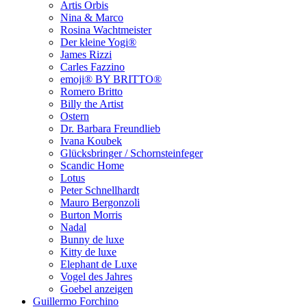
Artis Orbis
Nina & Marco
Rosina Wachtmeister
Der kleine Yogi®
James Rizzi
Carles Fazzino
emoji® BY BRITTO®
Romero Britto
Billy the Artist
Ostern
Dr. Barbara Freundlieb
Ivana Koubek
Glücksbringer / Schornsteinfeger
Scandic Home
Lotus
Peter Schnellhardt
Mauro Bergonzoli
Burton Morris
Nadal
Bunny de luxe
Kitty de luxe
Elephant de Luxe
Vogel des Jahres
Goebel anzeigen
Guillermo Forchino