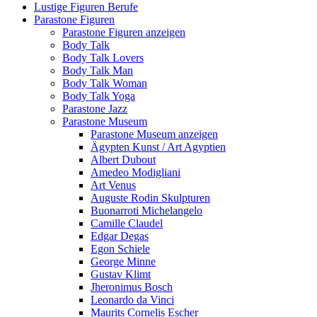
Lustige Figuren Berufe
Parastone Figuren
Parastone Figuren anzeigen
Body Talk
Body Talk Lovers
Body Talk Man
Body Talk Woman
Body Talk Yoga
Parastone Jazz
Parastone Museum
Parastone Museum anzeigen
Ägypten Kunst / Art Agyptien
Albert Dubout
Amedeo Modigliani
Art Venus
Auguste Rodin Skulpturen
Buonarroti Michelangelo
Camille Claudel
Edgar Degas
Egon Schiele
George Minne
Gustav Klimt
Jheronimus Bosch
Leonardo da Vinci
Maurits Cornelis Escher