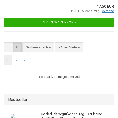
17,50 EUR
inkl. 19% MwSt. zzgl.
Versand
IN DEN WARENKORB
Sortieren nach
pro Seite
Sortieren nach
24 pro Seite
1
2
»
1
bis
24
(von insgesamt
25
)
Bestseller
Goebel Ich begrüße den Tag - Der kleine