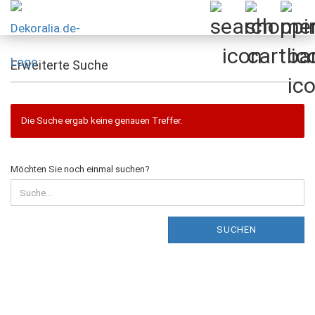
Erweiterte Suche
Die Suche ergab keine genauen Treffer.
MÖCHTEN
Möchten Sie noch einmal suchen?
SIE
NOCH
EINMAL
SUCHEN?
SUCHEN