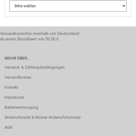
Versandkostenfrei innerhalb von Deutschland
ab einem Bestellwert von 50,00 €.
MEHR ÜBER...
Versand- & Zahlungsbedingungen
Versandkosten
Kontakt
Impressum
Batterieentsorgung
Widerrufsrecht & Muster-Widerrufsformular
AGB