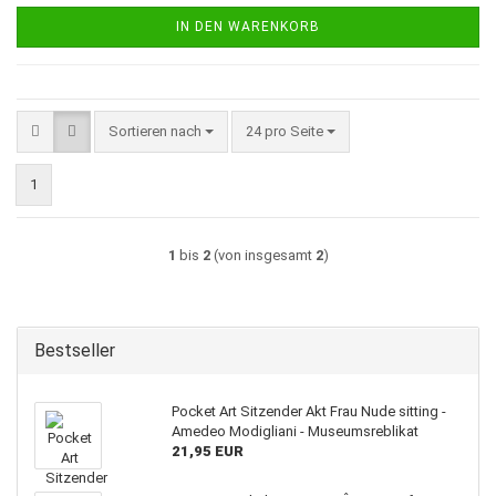
IN DEN WARENKORB
Sortieren nach
pro Seite
Sortieren nach
24 pro Seite
1
1
bis
2
(von insgesamt
2
)
Bestseller
Pocket Art Sitzender Akt Frau Nude sitting -
Amedeo Modigliani - Museumsreblikat
21,95 EUR