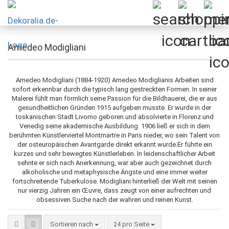
Amedeo Modigliani
Amedeo Modigliani (1884-1920) Amedeo Modiglianis Arbeiten sind
sofort erkennbar durch die typisch lang gestreckten Formen. In seiner
Malerei fühlt man förmlich seine Passion für die Bildhauerei, die er aus
gesundheitlichen Gründen 1915 aufgeben musste. Er wurde in der
toskanischen Stadt Livorno geboren und absolvierte in Florenz und
Venedig seine akademische Ausbildung. 1906 ließ er sich in dem
berühmten Künstlerviertel Montmartre in Paris nieder, wo sein Talent von
der osteuropäischen Avantgarde direkt erkannt wurde.Er führte ein
kurzes und sehr bewegtes Künstlerleben. In leidenschaftlicher Arbeit
sehnte er sich nach Anerkennung, war aber auch gezeichnet durch
alkoholische und metaphysische Ängste und eine immer weiter
fortschreitende Tuberkulose. Modigliani hinterließ der Welt mit seinen
nur vierzig Jahren ein Œuvre, dass zeugt von einer aufrechten und
obsessiven Suche nach der wahren und reinen Kunst.
Sortieren nach
pro Seite
Sortieren nach
24 pro Seite