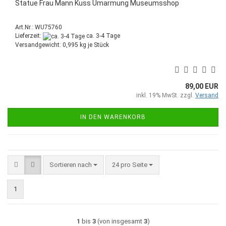
Statue Frau Mann Kuss Umarmung Museumsshop
Art.Nr.: WU75760
Lieferzeit:
ca. 3-4 Tage
Versandgewicht:
0,995
kg je Stück
89,00 EUR
inkl. 19% MwSt. zzgl.
Versand
IN DEN WARENKORB
Sortieren nach
pro Seite
Sortieren nach
24 pro Seite
1
1
bis
3
(von insgesamt
3
)