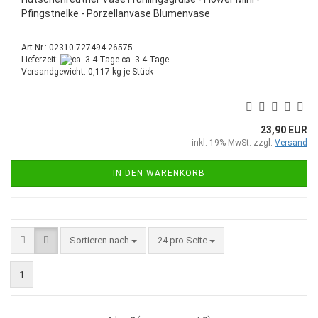
Pfingstnelke - Porzellanvase Blumenvase
Art.Nr.: 02310-727494-26575
Lieferzeit:
ca. 3-4 Tage
Versandgewicht:
0,117
kg je Stück
23,90 EUR
inkl. 19% MwSt. zzgl.
Versand
IN DEN WARENKORB
Sortieren nach
pro Seite
Sortieren nach
24 pro Seite
1