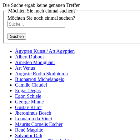
Die Suche ergab keine genauen Treffer.
Möchten Sie noch einmal suchen?
Möchten Sie noch einmal suchen?
Suchen
Ägypten Kunst / Art Agyptien
Albert Dubout
Amedeo Modigliani
Art Venus
Auguste Rodin Skulpturen
Buonarroti Michelangelo
Camille Claudel
Edgar Degas
Egon Schiele
George Minne
Gustav Klimt
Jheronimus Bosch
Leonardo da Vinci
Maurits Cornelis Escher
René Magritte
Salvador Dali