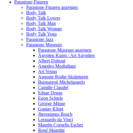
Parastone Figuren
Parastone Figuren anzeigen
Body Talk
Body Talk Lovers
Body Talk Man
Body Talk Woman
Body Talk Yoga
Parastone Jazz
Parastone Museum
Parastone Museum anzeigen
Ägypten Kunst / Art Agyptien
Albert Dubout
Amedeo Modigliani
Art Venus
Auguste Rodin Skulpturen
Buonarroti Michelangelo
Camille Claudel
Edgar Degas
Egon Schiele
George Minne
Gustav Klimt
Jheronimus Bosch
Leonardo da Vinci
Maurits Cornelis Escher
René Magritte