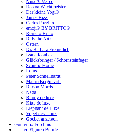
Nina & Marco
Rosina Wachtmeister
Der kleine Yogi®
James Rizzi
Carles Fazzino
emoji® BY BRITTO®
Romero Britto
Billy the Artist
Ostern
Dr. Barbara Freundlieb
Ivana Koubek
Glücksbringer / Schornsteinfeger
Scandic Home
Lotus
Peter Schnellhardt
Mauro Bergonzoli
Burton Morris
Nadal
Bunny de luxe
Kitty de luxe
Elephant de Luxe
Vogel des Jahres
Goebel anzeigen
Guillermo Forchino
Lustige Figuren Berufe