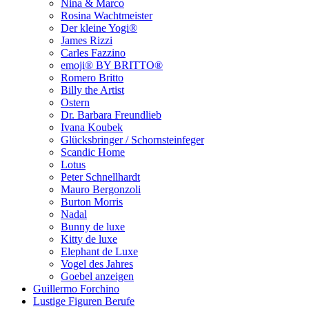
Nina & Marco
Rosina Wachtmeister
Der kleine Yogi®
James Rizzi
Carles Fazzino
emoji® BY BRITTO®
Romero Britto
Billy the Artist
Ostern
Dr. Barbara Freundlieb
Ivana Koubek
Glücksbringer / Schornsteinfeger
Scandic Home
Lotus
Peter Schnellhardt
Mauro Bergonzoli
Burton Morris
Nadal
Bunny de luxe
Kitty de luxe
Elephant de Luxe
Vogel des Jahres
Goebel anzeigen
Guillermo Forchino
Lustige Figuren Berufe