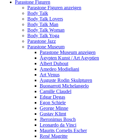
Parastone Figuren
Parastone Figuren anzeigen
Body Talk
Body Talk Lovers
Body Talk Man
Body Talk Woman
Body Talk Yoga
Parastone Jazz
Parastone Museum
Parastone Museum anzeigen
Ägypten Kunst / Art Agyptien
Albert Dubout
Amedeo Modigliani
Art Venus
Auguste Rodin Skulpturen
Buonarroti Michelangelo
Camille Claudel
Edgar Degas
Egon Schiele
George Minne
Gustav Klimt
Jheronimus Bosch
Leonardo da Vinci
Maurits Cornelis Escher
René Magritte