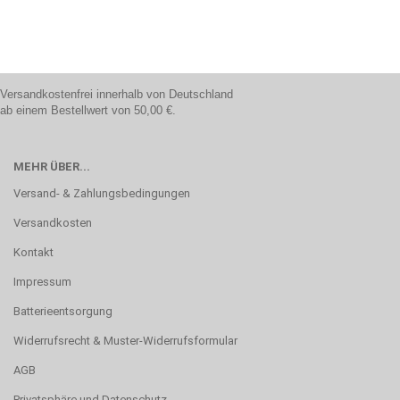
Versandkostenfrei innerhalb von Deutschland
ab einem Bestellwert von 50,00 €.
MEHR ÜBER...
Versand- & Zahlungsbedingungen
Versandkosten
Kontakt
Impressum
Batterieentsorgung
Widerrufsrecht & Muster-Widerrufsformular
AGB
Privatsphäre und Datenschutz