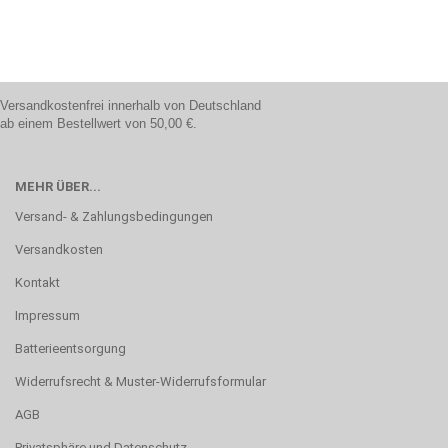
Versandkostenfrei innerhalb von Deutschland
ab einem Bestellwert von 50,00 €.
MEHR ÜBER...
Versand- & Zahlungsbedingungen
Versandkosten
Kontakt
Impressum
Batterieentsorgung
Widerrufsrecht & Muster-Widerrufsformular
AGB
Privatsphäre und Datenschutz