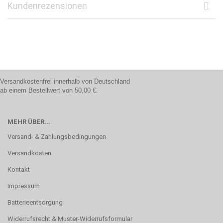
Kundenrezensionen
Versandkostenfrei innerhalb von Deutschland
ab einem Bestellwert von 50,00 €.
MEHR ÜBER...
Versand- & Zahlungsbedingungen
Versandkosten
Kontakt
Impressum
Batterieentsorgung
Widerrufsrecht & Muster-Widerrufsformular