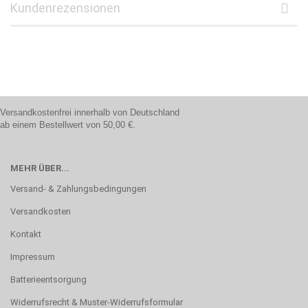
Kundenrezensionen
Versandkostenfrei innerhalb von Deutschland
ab einem Bestellwert von 50,00 €.
MEHR ÜBER...
Versand- & Zahlungsbedingungen
Versandkosten
Kontakt
Impressum
Batterieentsorgung
Widerrufsrecht & Muster-Widerrufsformular