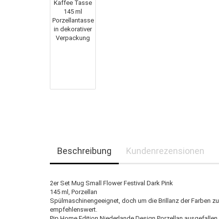
Beschreibung
Kundenrezensionen
2er Set Mug Small Flower Festival Dark Pink
145 ml, Porzellan
Spülmaschinengeeignet, doch um die Brillanz der Farben zu
empfehlenswert.
Pip Home Edition Niederlande Design Porzellan ausgefallen