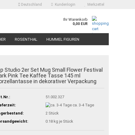
Deutschland
Kundenlogin
Merkzettel
Ihr Warenkorb
0,00 EUR
HER
ROSENTHAL
HUMMEL FIGUREN
ip Studio 2er Set Mug Small Flower Festival
ark Pink Tee Kaffee Tasse 145 ml
orzellantasse in dekorativer Verpackung
t.Nr.:
51.002.327
eferzeit:
ca. 3-4 Tage
agerbestand:
2
Stück
ersandgewicht:
0.18
kg je Stück