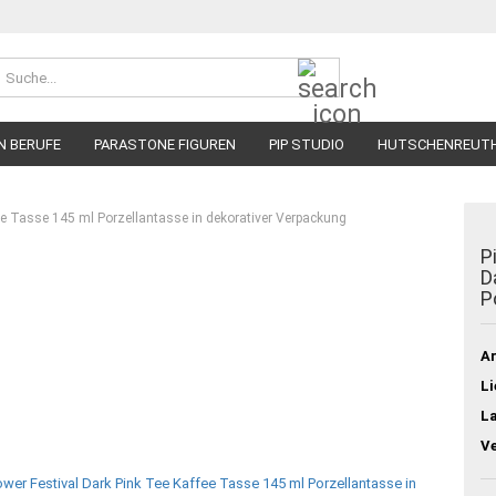
Suche...
N BERUFE
PARASTONE FIGUREN
PIP STUDIO
HUTSCHENREUT
fee Tasse 145 ml Porzellantasse in dekorativer Verpackung
P
D
P
Ar
Li
L
V