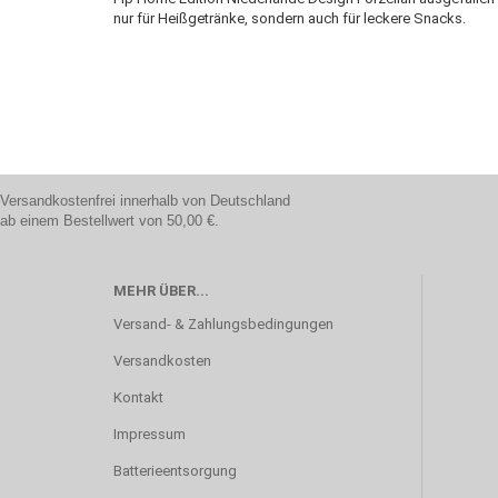
nur für Heißgetränke, sondern auch für leckere Snacks.
Versandkostenfrei innerhalb von Deutschland
ab einem Bestellwert von 50,00 €.
MEHR ÜBER...
Versand- & Zahlungsbedingungen
Versandkosten
Kontakt
Impressum
Batterieentsorgung