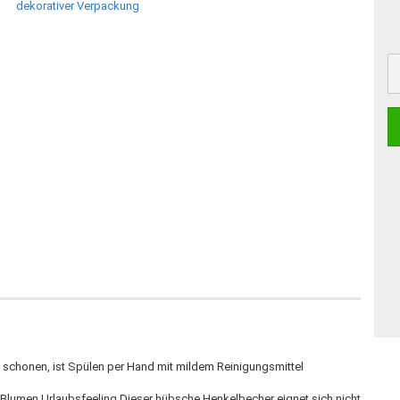
 schonen, ist Spülen per Hand mit mildem Reinigungsmittel
 Blumen Urlaubsfeeling Dieser hübsche Henkelbecher eignet sich nicht