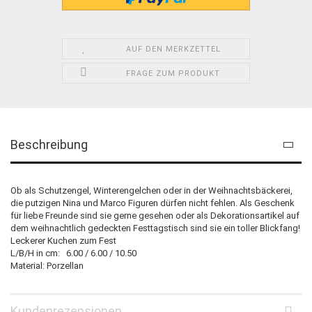
AUF DEN MERKZETTEL
FRAGE ZUM PRODUKT
Beschreibung
Ob als Schutzengel, Winterengelchen oder in der Weihnachtsbäckerei,
die putzigen Nina und Marco Figuren dürfen nicht fehlen. Als Geschenk
für liebe Freunde sind sie gerne gesehen oder als Dekorationsartikel auf
dem weihnachtlich gedeckten Festtagstisch sind sie ein toller Blickfang!
Leckerer Kuchen zum Fest
L/B/H in cm: 6.00 / 6.00 / 10.50
Material: Porzellan
Kundenrezensionen