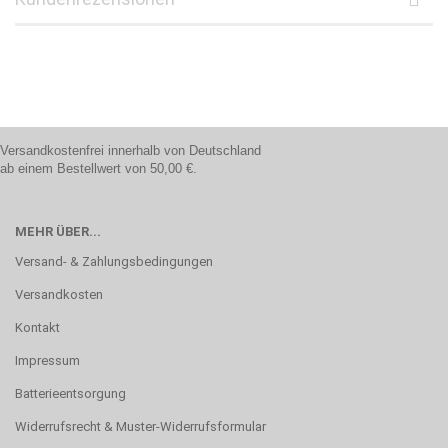
Versandkostenfrei innerhalb von Deutschland
ab einem Bestellwert von 50,00 €.
MEHR ÜBER...
Versand- & Zahlungsbedingungen
Versandkosten
Kontakt
Impressum
Batterieentsorgung
Widerrufsrecht & Muster-Widerrufsformular