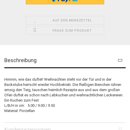
AUF DEN MERKZETTEL
FRAGE ZUM PRODUKT
Beschreibung
Hmmm, wie das duftet! Weihnachten steht vor der Tür und in der
Backstube herrscht wieder Hochbetrieb. Die fleißigen Bienchen rühren
emsig den Teig, tauschen heimlich Rezepte aus und aus dem großen
Ofen duftet es schon nach Lebkuchen und weihnachtlichen Leckereien.
Ein Kuchen zum Fest
L/B/H in cm: 5.00 / 9.00 / 9.50
Material: Porzellan
Kundenrezensionen