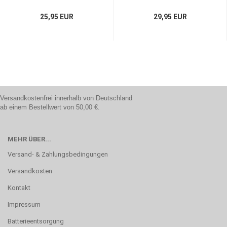
25,95 EUR
29,95 EUR
Versandkostenfrei innerhalb von Deutschland
ab einem Bestellwert von 50,00 €.
MEHR ÜBER...
Versand- & Zahlungsbedingungen
Versandkosten
Kontakt
Impressum
Batterieentsorgung