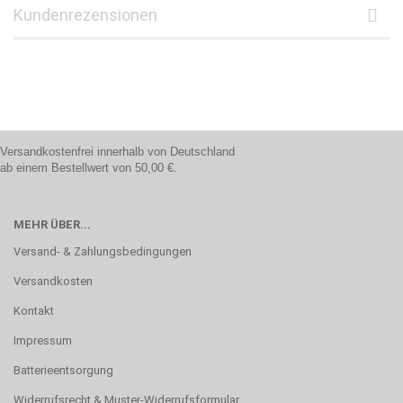
Kundenrezensionen
Versandkostenfrei innerhalb von Deutschland
ab einem Bestellwert von 50,00 €.
MEHR ÜBER...
Versand- & Zahlungsbedingungen
Versandkosten
Kontakt
Impressum
Batterieentsorgung
Widerrufsrecht & Muster-Widerrufsformular