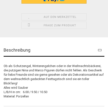
AUF DEN MERKZETTEL
FRAGE ZUM PRODUKT
Beschreibung
Ob als Schutzengel, Winterengelchen oder in der Weihnachtsbäckerei,
die putzigen Nina und Marco Figuren dürfen nicht fehlen. Als Geschenk
für liebe Freunde sind sie gerne gesehen oder als Dekorationsartikel auf
dem weihnachtlich gedeckten Festtagstisch sind sie ein toller
Blickfang!
Alles wird Sauber
L/B/H in cm: 6.00 / 9.50 / 10.50
Material: Porzellan