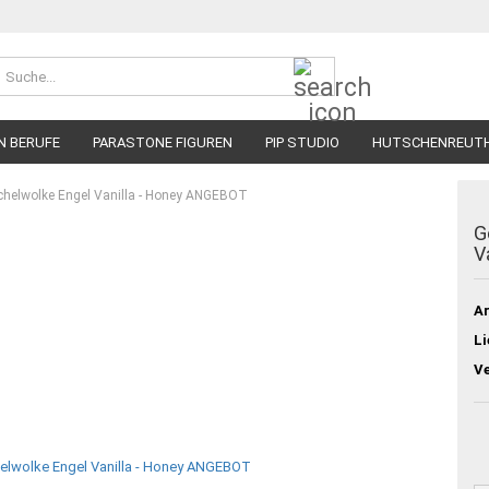
Suche...
N BERUFE
PARASTONE FIGUREN
PIP STUDIO
HUTSCHENREUT
schelwolke Engel Vanilla - Honey ANGEBOT
G
V
Ar
Li
V