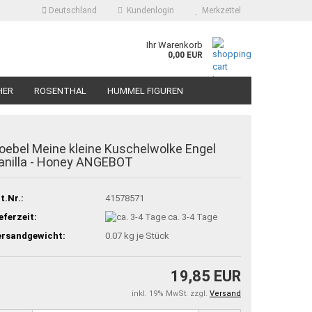
Deutschland
Kundenlogin
Merkzettel
Ihr Warenkorb
0,00 EUR
HER
ROSENTHAL
HUMMEL FIGUREN
oebel Meine kleine Kuschelwolke Engel
anilla - Honey ANGEBOT
t.Nr.:
41578571
eferzeit:
ca. 3-4 Tage
ersandgewicht:
0.07
kg je Stück
19,85 EUR
inkl. 19% MwSt. zzgl.
Versand