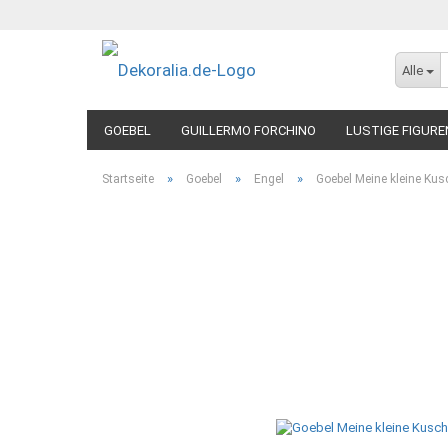
Alle
GOEBEL
GUILLERMO FORCHINO
LUSTIGE FIGURE
»
»
»
Startseite
Goebel
Engel
Goebel Meine kleine Ku