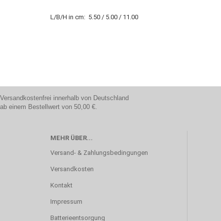
L/B/H in cm:
5.50 / 5.00 / 11.00
Versandkostenfrei innerhalb von Deutschland
ab einem Bestellwert von 50,00 €.
MEHR ÜBER...
Versand- & Zahlungsbedingungen
Versandkosten
Kontakt
Impressum
Batterieentsorgung