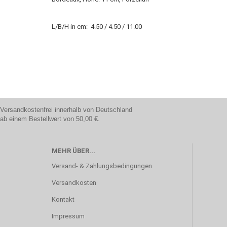
L/B/H in cm: 4.50 / 4.50 / 11.00
Versandkostenfrei innerhalb von Deutschland
ab einem Bestellwert von 50,00 €.
MEHR ÜBER...
Versand- & Zahlungsbedingungen
Versandkosten
Kontakt
Impressum