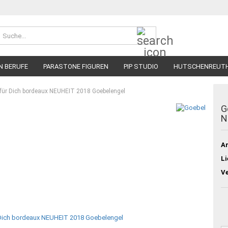
Suche...
N BERUFE
PARASTONE FIGUREN
PIP STUDIO
HUTSCHENREUT
 für Dich bordeaux NEUHEIT 2018 Goebelengel
G
N
Ar
Li
V