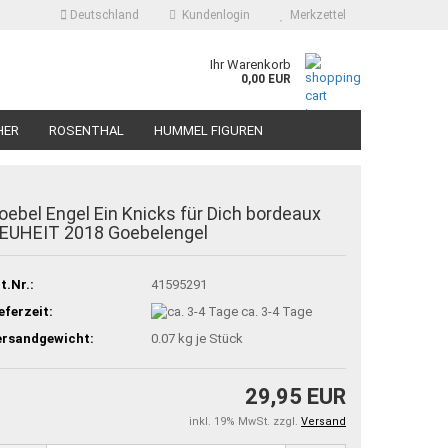
Deutschland
Kundenlogin
Merkzettel
Ihr Warenkorb
0,00 EUR
HER
ROSENTHAL
HUMMEL FIGUREN
oebel Engel Ein Knicks für Dich bordeaux
EUHEIT 2018 Goebelengel
t.Nr.:
41595291
eferzeit:
ca. 3-4 Tage
ersandgewicht:
0.07
kg je Stück
29,95 EUR
inkl. 19% MwSt. zzgl.
Versand