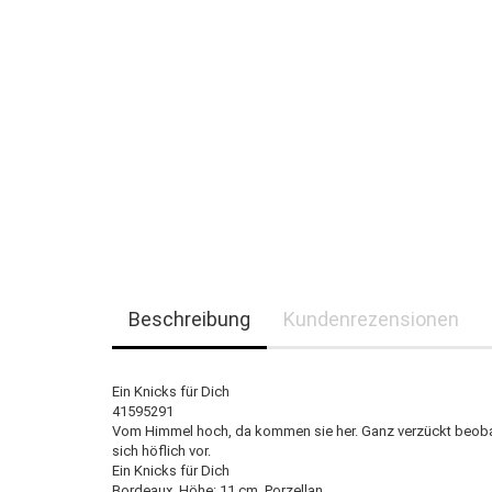
Beschreibung
Kundenrezensionen
Ein Knicks für Dich
41595291
Vom Himmel hoch, da kommen sie her. Ganz verzückt beobach
sich höflich vor.
Ein Knicks für Dich
Bordeaux, Höhe: 11 cm, Porzellan