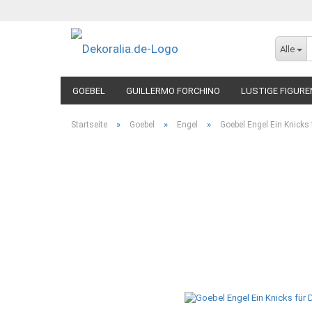
Alle
GOEBEL
GUILLERMO FORCHINO
LUSTIGE FIGURE
»
»
»
Startseite
Goebel
Engel
Goebel Engel Ein Knicks