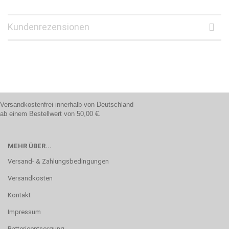
Kundenrezensionen
Versandkostenfrei innerhalb von Deutschland
ab einem Bestellwert von 50,00 €.
MEHR ÜBER...
Versand- & Zahlungsbedingungen
Versandkosten
Kontakt
Impressum
Batterieentsorgung