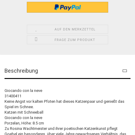
AUF DEN MERKZETTEL
FRAGE ZUM PRODUKT
Beschreibung
Giocando con la neve
31400411
Keine Angst vor kalten Pfoten hat dieses Katzenpaar und genießt das
Spiel im Schnee.
Katzen mit Schneeball
Giocando con la neve
Porzelan, Höhe: 8.5 cm
Zu Rosina Wachtmeister und ihrer poetischen Katzenkunst pflegt
Goebel ein besonderes, über viele Jahre gewachsenes Verhältnis, das