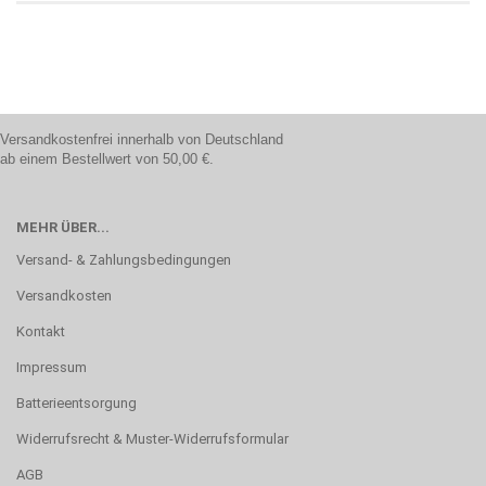
Versandkostenfrei innerhalb von Deutschland
ab einem Bestellwert von 50,00 €.
MEHR ÜBER...
Versand- & Zahlungsbedingungen
Versandkosten
Kontakt
Impressum
Batterieentsorgung
Widerrufsrecht & Muster-Widerrufsformular
AGB