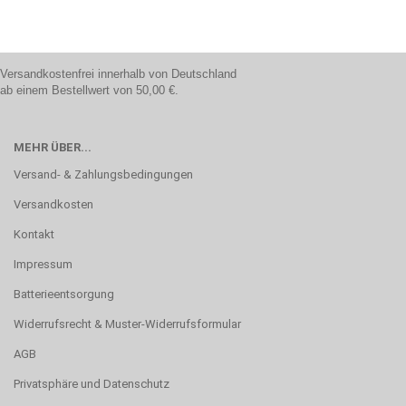
Versandkostenfrei innerhalb von Deutschland
ab einem Bestellwert von 50,00 €.
MEHR ÜBER...
Versand- & Zahlungsbedingungen
Versandkosten
Kontakt
Impressum
Batterieentsorgung
Widerrufsrecht & Muster-Widerrufsformular
AGB
Privatsphäre und Datenschutz