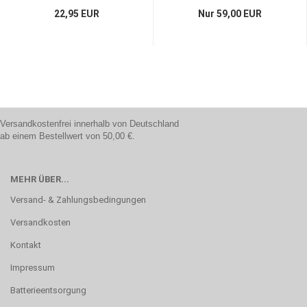
22,95 EUR
Nur 59,00 EUR
Versandkostenfrei innerhalb von Deutschland
ab einem Bestellwert von 50,00 €.
MEHR ÜBER...
Versand- & Zahlungsbedingungen
Versandkosten
Kontakt
Impressum
Batterieentsorgung