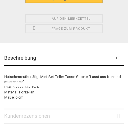
AUF DEN MERKZETTEL
FRAGE ZUM PRODUKT
Beschreibung
Hutschenreuther 3tlg. Mini-Set Teller Tasse Glocke "Lasst uns froh und
munter sein"
02485-727209-28674
Material: Porzellan
Maße: 6 cm
Kundenrezensionen