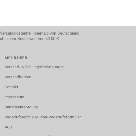
Versandkostenfrei innerhalb von Deutschland
ab einem Bestellwert von 50,00 €.
MEHR ÜBER...
Versand- & Zahlungsbedingungen
Versandkosten
Kontakt
Impressum
Batterieentsorgung
Widerrufsrecht & Muster-Widerrufsformular
AGB