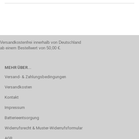
Versandkostenfrei innerhalb von Deutschland
ab einem Bestellwert von 50,00 €.
MEHR ÜBER...
Versand- & Zahlungsbedingungen
Versandkosten
Kontakt
Impressum
Batterieentsorgung
Widerrufsrecht & Muster-Widerrufsformular
AGB