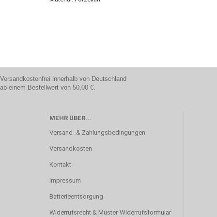
Versandkostenfrei innerhalb von Deutschland
ab einem Bestellwert von 50,00 €.
MEHR ÜBER...
Versand- & Zahlungsbedingungen
Versandkosten
Kontakt
Impressum
Batterieentsorgung
Widerrufsrecht & Muster-Widerrufsformular