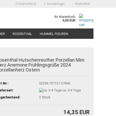
Deutschland
Kundenlogin
Merkzettel
Ihr Warenkorb
0,00 EUR
HER
ROSENTHAL
HUMMEL FIGUREN
osenthal Hutschenreuther Porzellan Mini
erz Anemone Frühlingsgrüße 2024
orzellanherz Ostern
t.Nr.:
02256-727121-27840
eferzeit:
ca. 3-4 Tage
agerbestand:
2
Stück
14,35 EUR