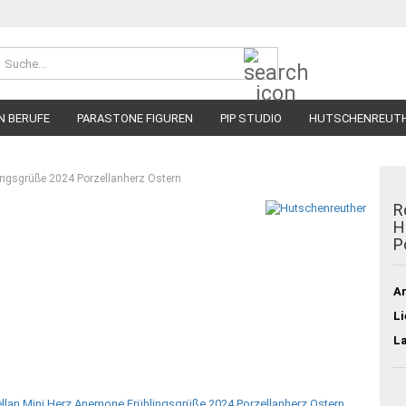
Suche...
N BERUFE
PARASTONE FIGUREN
PIP STUDIO
HUTSCHENREUT
ingsgrüße 2024 Porzellanherz Ostern
R
H
P
Ar
Li
L