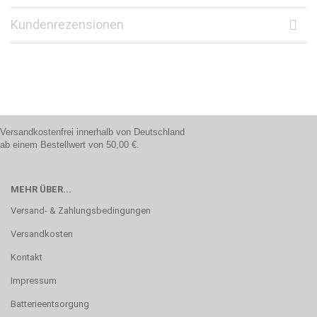
Kundenrezensionen
Versandkostenfrei innerhalb von Deutschland
ab einem Bestellwert von 50,00 €.
MEHR ÜBER...
Versand- & Zahlungsbedingungen
Versandkosten
Kontakt
Impressum
Batterieentsorgung