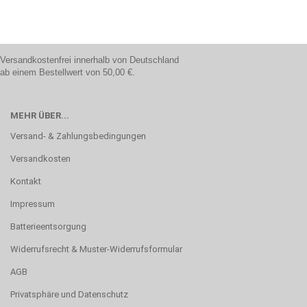
Versandkostenfrei innerhalb von Deutschland
ab einem Bestellwert von 50,00 €.
MEHR ÜBER...
Versand- & Zahlungsbedingungen
Versandkosten
Kontakt
Impressum
Batterieentsorgung
Widerrufsrecht & Muster-Widerrufsformular
AGB
Privatsphäre und Datenschutz