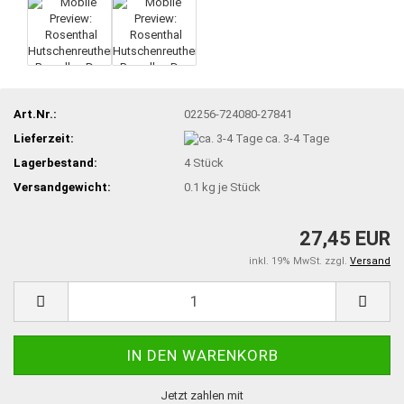
Art.Nr.:
02256-724080-27841
Lieferzeit:
ca. 3-4 Tage
Lagerbestand:
4
Stück
Versandgewicht:
0.1
kg je Stück
27,45 EUR
inkl. 19% MwSt. zzgl.
Versand
Jetzt zahlen mit