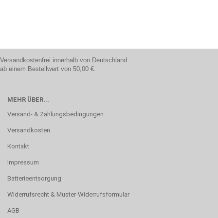
Versandkostenfrei innerhalb von Deutschland
ab einem Bestellwert von 50,00 €.
MEHR ÜBER...
Versand- & Zahlungsbedingungen
Versandkosten
Kontakt
Impressum
Batterieentsorgung
Widerrufsrecht & Muster-Widerrufsformular
AGB