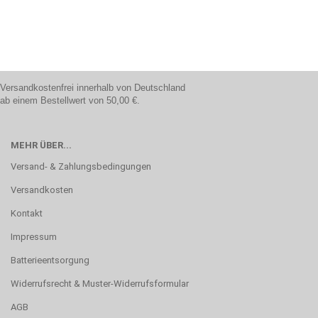
Versandkostenfrei innerhalb von Deutschland
ab einem Bestellwert von 50,00 €.
MEHR ÜBER...
Versand- & Zahlungsbedingungen
Versandkosten
Kontakt
Impressum
Batterieentsorgung
Widerrufsrecht & Muster-Widerrufsformular
AGB