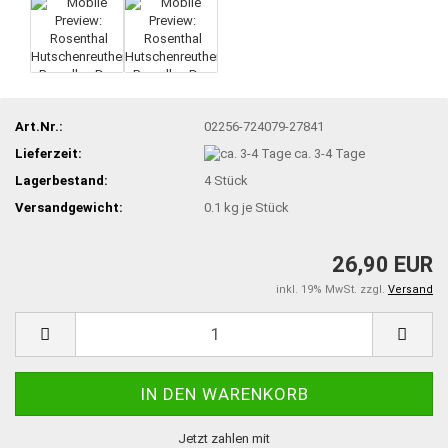
Art.Nr.:
02256-724079-27841
Lieferzeit:
ca. 3-4 Tage
Lagerbestand:
4
Stück
Versandgewicht:
0.1
kg je Stück
26,90 EUR
inkl. 19% MwSt. zzgl.
Versand
Jetzt zahlen mit