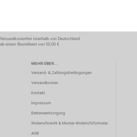
Versandkostenfrei innerhalb von Deutschland
ab einem Bestellwert von 50,00 €.
MEHR ÜBER...
Versand- & Zahlungsbedingungen
Versandkosten
Kontakt
Impressum
Batterieentsorgung
Widerrufsrecht & Muster-Widerrufsformular
AGB