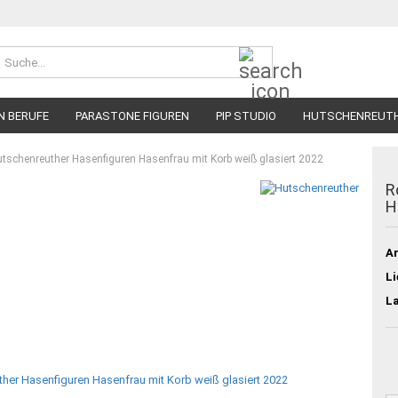
Suche...
N BERUFE
PARASTONE FIGUREN
PIP STUDIO
HUTSCHENREUT
tschenreuther Hasenfiguren Hasenfrau mit Korb weiß glasiert 2022
R
H
Ar
Li
L