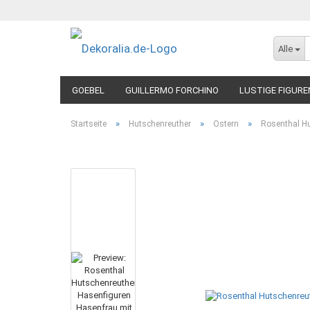
Alle
GOEBEL
GUILLERMO FORCHINO
LUSTIGE FIGURE
»
»
»
Startseite
Hutschenreuther
Ostern
Rosenthal Hu