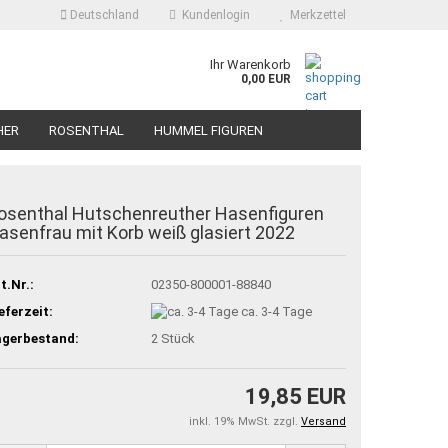
Deutschland
Kundenlogin
Merkzettel
Ihr Warenkorb
0,00 EUR
HER
ROSENTHAL
HUMMEL FIGUREN
osenthal Hutschenreuther Hasenfiguren
asenfrau mit Korb weiß glasiert 2022
t.Nr.:
02350-800001-88840
eferzeit:
ca. 3-4 Tage
agerbestand:
2
Stück
19,85 EUR
inkl. 19% MwSt. zzgl.
Versand