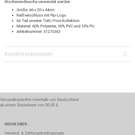
Wochenendtasche verwendet werden.
Größe: 66 x 20 x 44cm
Reißverschluss mit Pip-Logo
Ist Teil unserer Tutti I Fiori-Kollektion
Material: 60% Polyester, 30% PVC und 10% PU
Artikelnummer: 51273363
Kundenrezensionen
Versandkostenfrei innerhalb von Deutschland
ab einem Bestellwert von 50,00 €.
MEHR ÜBER...
Versand- & Zahlungsbedingungen