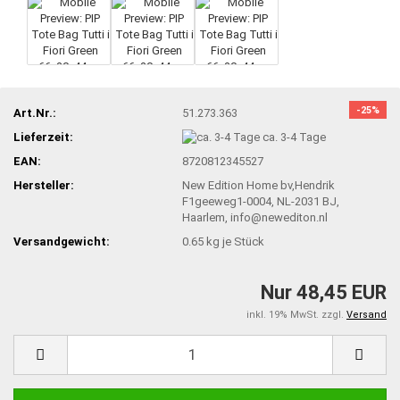
-25%
Art.Nr.:
51.273.363
Lieferzeit:
ca. 3-4 Tage
EAN:
8720812345527
Hersteller:
New Edition Home bv,Hendrik
F1geeweg1-0004, NL-2031 BJ,
Haarlem, info@newediton.nl
Versandgewicht:
0.65
kg je Stück
Nur 48,45 EUR
inkl. 19% MwSt. zzgl.
Versand