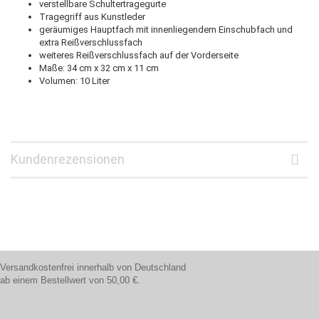
verstellbare Schultertragegurte
Tragegriff aus Kunstleder
geräumiges Hauptfach mit innenliegendem Einschubfach und
extra Reißverschlussfach
weiteres Reißverschlussfach auf der Vorderseite
Maße: 34 cm x 32 cm x 11 cm
Volumen: 10 Liter
Kundenrezensionen
Versandkostenfrei innerhalb von Deutschland
ab einem Bestellwert von 50,00 €.