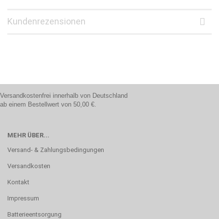
Kundenrezensionen
Versandkostenfrei innerhalb von Deutschland
ab einem Bestellwert von 50,00 €.
MEHR ÜBER...
Versand- & Zahlungsbedingungen
Versandkosten
Kontakt
Impressum
Batterieentsorgung