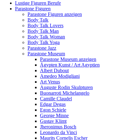
Lustige Figuren Berufe
Parastone Figuren
Parastone Figuren anzeigen
Body Talk
Body Talk Lovers
Body Talk Man
Body Talk Woman
Body Talk Yoga
Parastone Jazz
Parastone Museum
Parastone Museum anzeigen
Ägypten Kunst / Art Agyptien
Albert Dubout
Amedeo Modigliani
Art Venus
Auguste Rodin Skulpturen
Buonarroti Michelangelo
Camille Claudel
Edgar Degas
Egon Schiele
George Minne
Gustav Klimt
Jheronimus Bosch
Leonardo da Vinci
Maurits Cornelis Escher