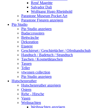
René Magritte
Salvador Dali
Wolfgang Hugo Rheinhold
Parastone Museum Pocket Art
Parastone Figuren anzeigen
Pip Studio
Pip Studio anzeigen
Badaccessoires
Bettwäsche
Dekoration
Etagere
Geschirrset / Geschirrtücher / Ofenhandschuh
Handtuch / Badetuch / Strandtuch
Taschen / Kosmetiktaschen
Tassen
Teller
vtwonen collection
Pip Studio anzeigen
Hutschenreuther
Hutschenreuther anzeigen
Ostern
Rehe - Hirsche
Vasen
Weihnachten
Weihnachten anzeigen