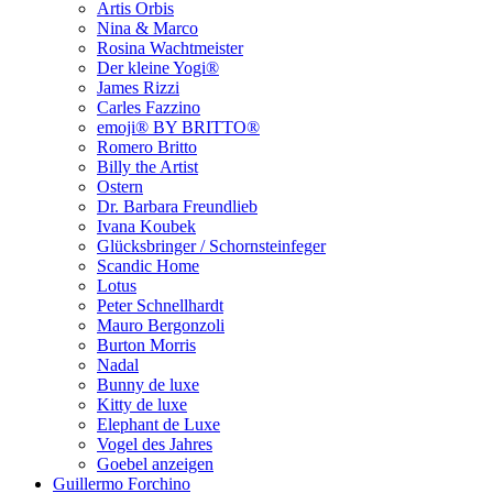
Artis Orbis
Nina & Marco
Rosina Wachtmeister
Der kleine Yogi®
James Rizzi
Carles Fazzino
emoji® BY BRITTO®
Romero Britto
Billy the Artist
Ostern
Dr. Barbara Freundlieb
Ivana Koubek
Glücksbringer / Schornsteinfeger
Scandic Home
Lotus
Peter Schnellhardt
Mauro Bergonzoli
Burton Morris
Nadal
Bunny de luxe
Kitty de luxe
Elephant de Luxe
Vogel des Jahres
Goebel anzeigen
Guillermo Forchino