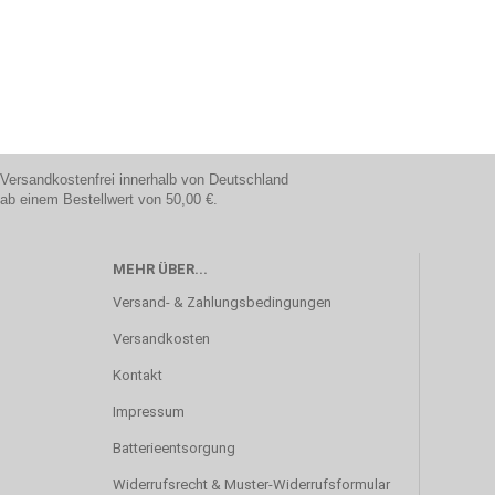
Versandkostenfrei innerhalb von Deutschland
ab einem Bestellwert von 50,00 €.
MEHR ÜBER...
Versand- & Zahlungsbedingungen
Versandkosten
Kontakt
Impressum
Batterieentsorgung
Widerrufsrecht & Muster-Widerrufsformular