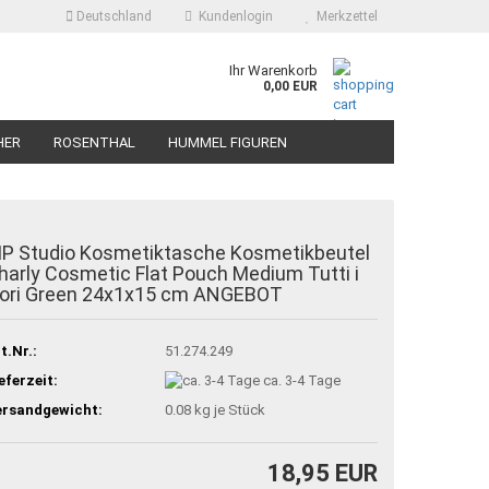
Deutschland
Kundenlogin
Merkzettel
Ihr Warenkorb
0,00 EUR
HER
ROSENTHAL
HUMMEL FIGUREN
IP Studio Kosmetiktasche Kosmetikbeutel
harly Cosmetic Flat Pouch Medium Tutti i
iori Green 24x1x15 cm ANGEBOT
t.Nr.:
51.274.249
eferzeit:
ca. 3-4 Tage
ersandgewicht:
0.08
kg je Stück
18,95 EUR