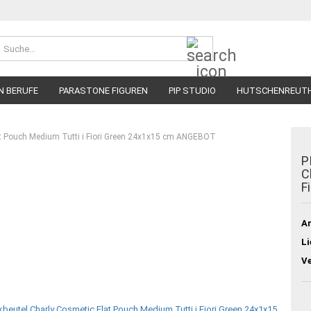
Suche...
N BERUFE
PARASTONE FIGUREN
PIP STUDIO
HUTSCHENREUT
at Pouch Medium Tutti i Fiori Green 24x1x15 cm ANGEBOT
P
C
F
Ar
Li
V