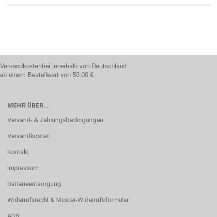
Versandkostenfrei innerhalb von Deutschland
ab einem Bestellwert von 50,00 €.
MEHR ÜBER...
Versand- & Zahlungsbedingungen
Versandkosten
Kontakt
Impressum
Batterieentsorgung
Widerrufsrecht & Muster-Widerrufsformular
AGB