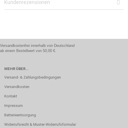
Kundenrezensionen
Versandkostenfrei innerhalb von Deutschland
ab einem Bestellwert von 50,00 €.
MEHR ÜBER...
Versand- & Zahlungsbedingungen
Versandkosten
Kontakt
Impressum
Batterieentsorgung
Widerrufsrecht & Muster-Widerrufsformular