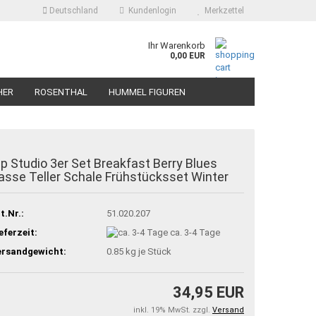
Deutschland
Kundenlogin
Merkzettel
Ihr Warenkorb
0,00 EUR
HER
ROSENTHAL
HUMMEL FIGUREN
ip Studio 3er Set Breakfast Berry Blues
asse Teller Schale Frühstücksset Winter
t.Nr.:
51.020.207
eferzeit:
ca. 3-4 Tage
ersandgewicht:
0.85
kg je Stück
34,95 EUR
inkl. 19% MwSt. zzgl.
Versand