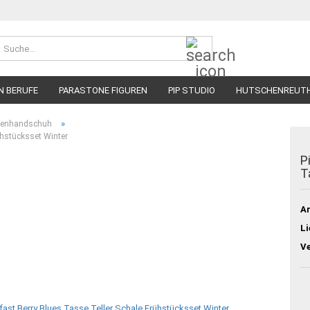
Suche...
N BERUFE
PARASTONE FIGUREN
PIP STUDIO
HUTSCHENREUT
»
 Ofenhandschuh
ühstücksset Winter
P
T
Ar
Li
V