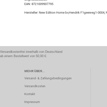
EAN: 8721009907795
Hersteller: New Edition Home bv,Hendrik F1geeweg1-0004, 
Versandkostenfrei innerhalb von Deutschland
ab einem Bestellwert von 50,00 €.
MEHR ÜBER...
Versand- & Zahlungsbedingungen
Versandkosten
Kontakt
Impressum