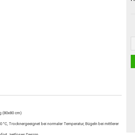
g (80x80 cm)
°C, Trocknergeeignet bei normaler Temperatur, Bügeln bei mittlerer
ort, zeitloses Design