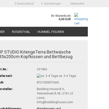
Deutschland
Kundenlogin
Merkzettel
Ihr Warenkorb
0,00 EUR
HER
ROSENTHAL
HUMMEL FIGUREN
IP STUDIO KitengeTerra Bettwäsche
35x200cm Kopfkissen und Bettbezug
t.Nr.:
331965
eferzeit:
ca. 3-4 Tage
AN:
8721059073426
rsteller:
Bedding House B.V.,
Vennestraat 8, NL-2161 LE
Lisse,
info@beddinghouse.com
odukthinweis:
Warnhinweis und