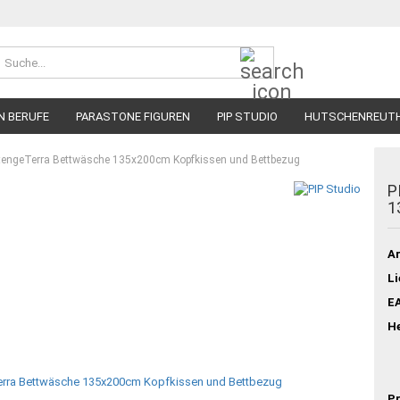
Suche...
N BERUFE
PARASTONE FIGUREN
PIP STUDIO
HUTSCHENREUT
tengeTerra Bettwäsche 135x200cm Kopfkissen und Bettbezug
P
1
Ar
Li
E
He
Pr