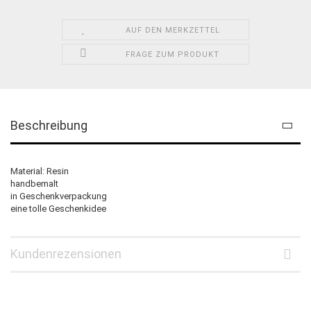
AUF DEN MERKZETTEL
FRAGE ZUM PRODUKT
Beschreibung
Material: Resin
handbemalt
in Geschenkverpackung
eine tolle Geschenkidee
Kundenrezensionen