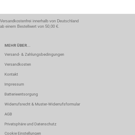
Versandkostenfrei innerhalb von Deutschland
ab einem Bestellwert von 50,00 €.
MEHR ÜBER...
Versand- & Zahlungsbedingungen
Versandkosten
Kontakt
Impressum
Batterieentsorgung
Widerrufsrecht & Muster-Widerrufsformular
AGB
Privatsphäre und Datenschutz
Cookie Einstellungen