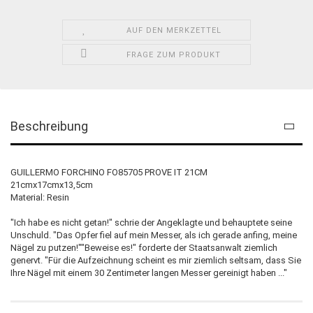
AUF DEN MERKZETTEL
FRAGE ZUM PRODUKT
Beschreibung
GUILLERMO FORCHINO FO85705 PROVE IT 21CM
21cmx17cmx13,5cm
Material: Resin
"Ich habe es nicht getan!" schrie der Angeklagte und behauptete seine
Unschuld. "Das Opfer fiel auf mein Messer, als ich gerade anfing, meine
Nägel zu putzen!""Beweise es!" forderte der Staatsanwalt ziemlich
genervt. "Für die Aufzeichnung scheint es mir ziemlich seltsam, dass Sie
Ihre Nägel mit einem 30 Zentimeter langen Messer gereinigt haben ..."