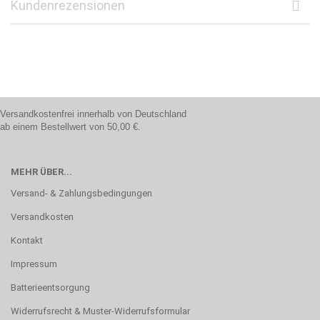
Kundenrezensionen
Versandkostenfrei innerhalb von Deutschland
ab einem Bestellwert von 50,00 €.
MEHR ÜBER...
Versand- & Zahlungsbedingungen
Versandkosten
Kontakt
Impressum
Batterieentsorgung
Widerrufsrecht & Muster-Widerrufsformular