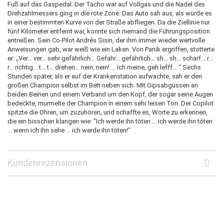
Fuß auf das Gaspedal. Der Tacho war auf Vollgas und die Nadel des
Drehzahlmessers ging in die rote Zone. Das Auto sah aus, als würde es
in einer bestimmten Kurve von der Straße abfliegen. Da die Ziellinie nur
fünf Kilometer entfernt war, konnte sich niemand die Führungsposition
entreißen. Sein Co-Pilot Andrés Sisin, der ihm immer wieder wertvolle
Anweisungen gab, war weiß wie ein Laken. Von Panik ergriffen, stotterte
er: „Ver… ver… sehr gefährlich… Gefahr… gefährlich… sh… sh… scharf… r…
r… richtig… t… t… drehen… nein, nein! … Ich meine, geh lefff… “ Sechs
Stunden später, als er auf der Krankenstation aufwachte, sah er den
großen Champion selbst im Bett neben sich. Mit Gipsabgüssen an
beiden Beinen und einem Verband um den Kopf, der sogar seine Augen
bedeckte, murmelte der Champion in einem sehr leisen Ton. Der Copilot
spitzte die Ohren, um zuzuhören, und schaffte es, Worte zu erkennen,
die ein bisschen klangen wie: "Ich werde ihn töten ... ich werde ihn töten
... wenn ich ihn sehe ... ich werde ihn töten!"
Kundenrezensionen