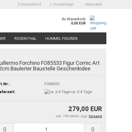
Deutschland
Kundenlogin
Merkzettel
Ihr Warenkorb
0,00 EUR
HER
ROSENTHAL
HUMMEL FIGUREN
uillermo Forchino FO85533 Figur Comic Art
2cm Bauleiter Baustelle Geschenkidee
t.Nr.:
FO85533
eferzeit:
ca. 3-4 Tage
279,00 EUR
inkl. 19% MwSt. zzgl.
Versand