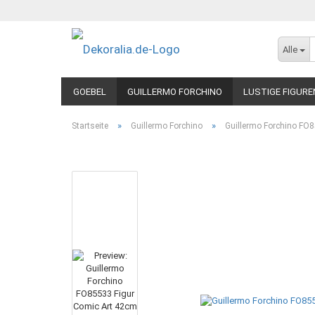
Alle
GOEBEL
GUILLERMO FORCHINO
LUSTIGE FIGURE
»
»
Startseite
Guillermo Forchino
Guillermo Forchino FO8