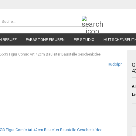
Suche...
N BERUFE
PARASTONE FIGUREN
PIP STUDIO
HUTSCHENREUT
5533 Figur Comic Art 42cm Bauleiter Baustelle Geschenkidee
G
Rudolph
4
Ar
Li