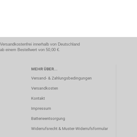
Versandkostenfrei innerhalb von Deutschland
ab einem Bestellwert von 50,00 €.
MEHR ÜBER...
Versand- & Zahlungsbedingungen
Versandkosten
Kontakt
Impressum
Batterieentsorgung
Widerrufsrecht & Muster-Widerrufsformular