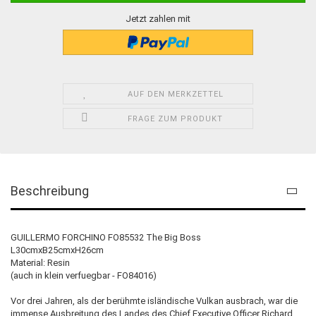
Jetzt zahlen mit
AUF DEN MERKZETTEL
FRAGE ZUM PRODUKT
Beschreibung
GUILLERMO FORCHINO FO85532 The Big Boss
L30cmxB25cmxH26cm
Material: Resin
(auch in klein verfuegbar - FO84016)
Vor drei Jahren, als der berühmte isländische Vulkan ausbrach, war die
immense Ausbreitung des Landes des Chief Executive Officer Richard