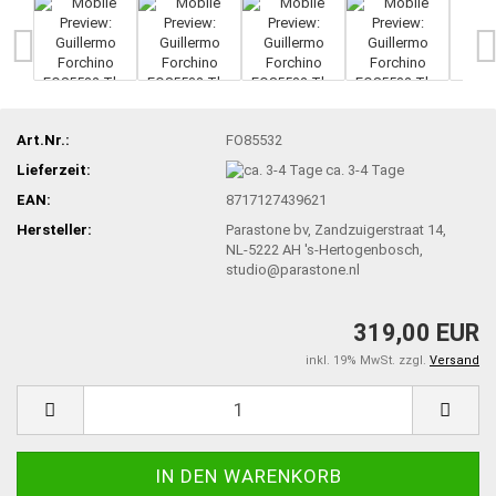
Art.Nr.:
FO85532
Lieferzeit:
ca. 3-4 Tage
EAN:
8717127439621
Hersteller:
Parastone bv, Zandzuigerstraat 14,
NL-5222 AH 's-Hertogenbosch,
studio@parastone.nl
319,00 EUR
inkl. 19% MwSt. zzgl.
Versand