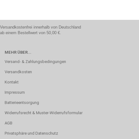
Versandkostenfrei innerhalb von Deutschland
ab einem Bestellwert von 50,00 €.
MEHR ÜBER...
Versand- & Zahlungsbedingungen
Versandkosten
Kontakt
Impressum
Batterieentsorgung
Widerrufsrecht & Muster-Widerrufsformular
AGB
Privatsphäre und Datenschutz