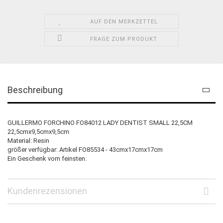
AUF DEN MERKZETTEL
FRAGE ZUM PRODUKT
Beschreibung
GUILLERMO FORCHINO FO84012 LADY DENTIST SMALL 22,5CM
22,5cmx9,5cmx9,5cm
Material: Resin
größer verfügbar: Artikel FO85534 - 43cmx17cmx17cm
Ein Geschenk vom feinsten.
Kundenrezensionen