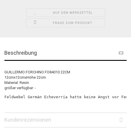
AUF DEN MERKZETTEL
FRAGE ZUM PRODUKT
Beschreibung
GUILLERMO FORCHINO FO84010 22CM
12cmx12cmxHöhe 22cm
Material: Resin
größer verfügbar: -
Feldwebel Germán Echeverría hatte keine Angst vor Feue
Kundenrezensionen