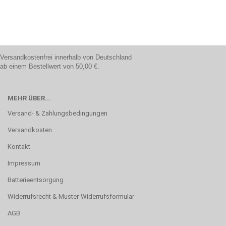
Versandkostenfrei innerhalb von Deutschland
ab einem Bestellwert von 50,00 €.
MEHR ÜBER...
Versand- & Zahlungsbedingungen
Versandkosten
Kontakt
Impressum
Batterieentsorgung
Widerrufsrecht & Muster-Widerrufsformular
AGB