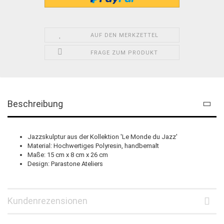
AUF DEN MERKZETTEL
FRAGE ZUM PRODUKT
Beschreibung
Jazzskulptur aus der Kollektion 'Le Monde du Jazz'
Material: Hochwertiges Polyresin, handbemalt
Maße: 15 cm x 8 cm x 26 cm
Design: Parastone Ateliers
Kundenrezensionen