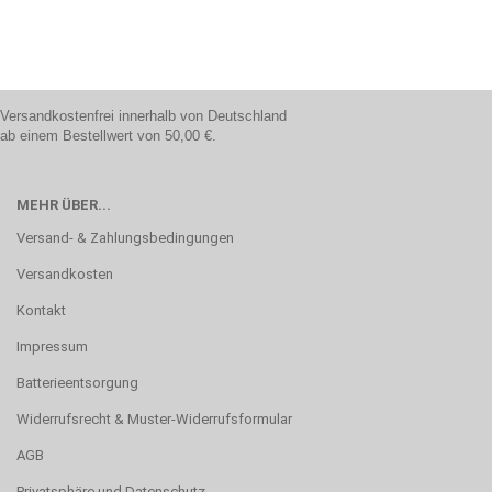
Versandkostenfrei innerhalb von Deutschland
ab einem Bestellwert von 50,00 €.
MEHR ÜBER...
Versand- & Zahlungsbedingungen
Versandkosten
Kontakt
Impressum
Batterieentsorgung
Widerrufsrecht & Muster-Widerrufsformular
AGB
Privatsphäre und Datenschutz