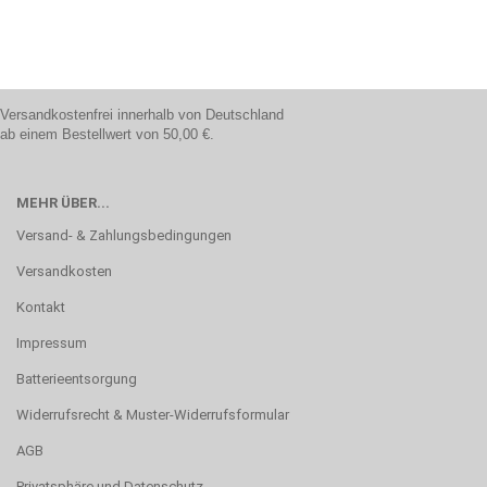
Versandkostenfrei innerhalb von Deutschland
ab einem Bestellwert von 50,00 €.
MEHR ÜBER...
Versand- & Zahlungsbedingungen
Versandkosten
Kontakt
Impressum
Batterieentsorgung
Widerrufsrecht & Muster-Widerrufsformular
AGB
Privatsphäre und Datenschutz